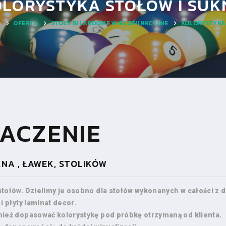
OLORYSTYKA STOŁÓW I SUK
A
OFERTA
STOŁY BILARDOWE WIELOFUNKCYJNE
KOLORYSTYKA
ACZENIE
KNA , ŁAWEK, STOLIKÓW
tołów. Dzielimy je osobno dla stołów wykonanych w całości z
 płyty laminat decor.
ież dopasować kolorystykę pod próbkę otrzymaną od klienta.