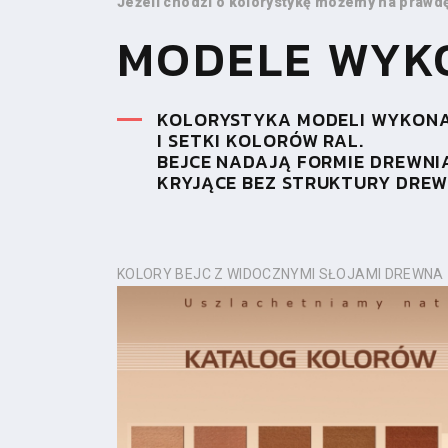
Jeżeli chodzi o kolorystykę możemy na prawdę
MODELE WYK
KOLORYSTYKA MODELI WYKONAN
I SETKI KOLORÓW RAL.
BEJCE NADAJĄ FORMIE DREWNI
KRYJĄCE BEZ STRUKTURY DRE
KOLORY BEJC Z WIDOCZNYMI SŁOJAMI DREWN