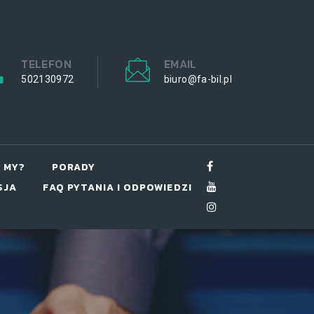
TELEFON
EMAIL
502130972
biuro@fa-bil.pl
 MY?
PORADY
SJA
FAQ PYTANIA I ODPOWIEDZI