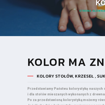
K
STRONA GŁÓWN
KOLOR MA ZN
KOLORY STOŁÓW, KRZESEŁ , SU
Przedstawiamy Państwu kolorystykę naszych s
i dla stołów mieszanych wykonanych z drewna i
Po za przedstawioną kolorystyką możemy równ