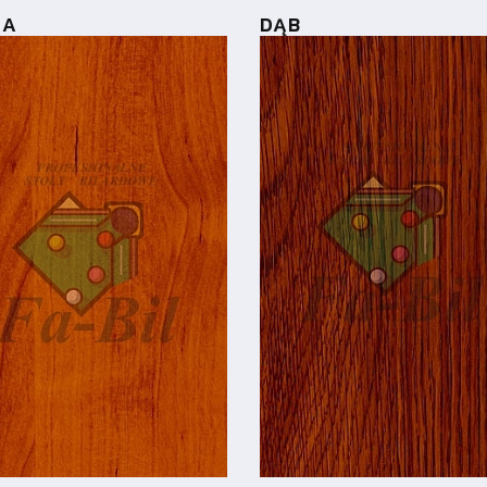
HA
DĄB