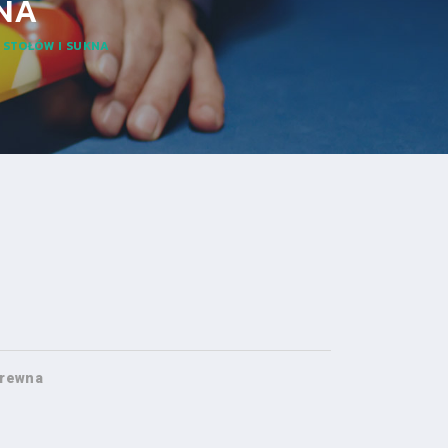
NA
 STOŁÓW I SUKNA
 drewna