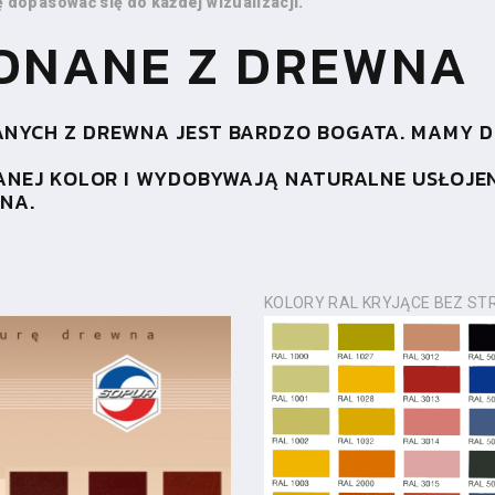
 dopasować się do każdej wizualizacji.
ONANE Z DREWNA
YCH Z DREWNA JEST BARDZO BOGATA. MAMY DO
ANEJ KOLOR I WYDOBYWAJĄ NATURALNE USŁOJEN
WNA.
A
KOLORY RAL KRYJĄCE BEZ S