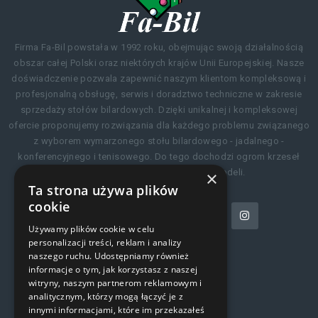
Firma Fa-Bil powstała w 1992 roku, obejmując swoją działalnością
obszar całej Polski oraz niektórych krajów Unii Europejskiej. Nasze
doświadczenie pozwala zapewnić naszym klientom kompleksową i
profesjonalną obsługę, serwis i doradztwo techniczne w zakresie
sprzedaży stołów bilardowych. Dzięki unikalnej i kompleksowej
ofercie proponujemy rozwiązania dla każdego problemu związanego
z wyborem wymarzonego stołu bilardowego - jadalnego -
konferencyjnego i tenisowego. Do tego dochodzi ogrom krzeseł
idealnie pasujących do naszych modeli.
×
Ta strona używa plików
cookie
KONTAKT
Używamy plików cookie w celu
personalizacji treści, reklam i analizy
naszego ruchu. Udostępniamy również
informacje o tym, jak korzystasz z naszej
KONTAKT
witryny, naszym partnerom reklamowym i
analitycznym, którzy mogą łączyć je z
innymi informacjami, które im przekazałeś
TELEFON