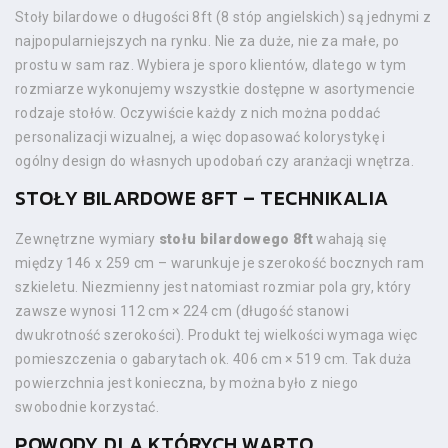
Stoły bilardowe o długości 8ft (8 stóp angielskich) są jednymi z
najpopularniejszych na rynku. Nie za duże, nie za małe, po
prostu w sam raz. Wybiera je sporo klientów, dlatego w tym
rozmiarze wykonujemy wszystkie dostępne w asortymencie
rodzaje stołów. Oczywiście każdy z nich można poddać
personalizacji wizualnej, a więc dopasować kolorystykę i
ogólny design do własnych upodobań czy aranżacji wnętrza.
STOŁY BILARDOWE 8FT – TECHNIKALIA
Zewnętrzne wymiary
stołu bilardowego 8ft
wahają się
między 146 x 259 cm – warunkuje je szerokość bocznych ram
szkieletu. Niezmienny jest natomiast rozmiar pola gry, który
zawsze wynosi 112 cm × 224 cm (długość stanowi
dwukrotność szerokości). Produkt tej wielkości wymaga więc
pomieszczenia o gabarytach ok. 406 cm × 519 cm. Tak duża
powierzchnia jest konieczna, by można było z niego
swobodnie korzystać.
POWODY, DLA KTÓRYCH WARTO