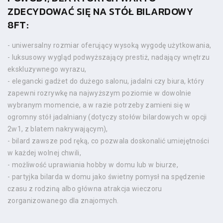
ZDECYDOWAĆ SIĘ NA STÓŁ BILARDOWY
8FT:
- uniwersalny rozmiar oferujący wysoką wygodę użytkowania,
- luksusowy wygląd podwyższający prestiż, nadający wnętrzu
ekskluzywnego wyrazu,
- elegancki gadżet do dużego salonu, jadalni czy biura, który
zapewni rozrywkę na najwyższym poziomie w dowolnie
wybranym momencie, a w razie potrzeby zamieni się w
ogromny stół jadalniany (dotyczy stołów bilardowych w opcji
2w1, z blatem nakrywającym),
- bilard zawsze pod ręką, co pozwala doskonalić umiejętności
w każdej wolnej chwili,
- możliwość uprawiania hobby w domu lub w biurze,
- partyjka bilarda w domu jako świetny pomysł na spędzenie
czasu z rodziną albo główna atrakcja wieczoru
zorganizowanego dla znajomych.