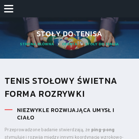
STOŁY DO TENISA
STRONA GŁÓWNA
OFERTA
STOŁY DO TENISA
TENIS STOŁOWY ŚWIETNA
FORMA ROZRYWKI
NIEZWYKLE ROZWIJAJĄCA UMYSŁ I
CIAŁO
Przeprowadzone badanie stwierdzają, że
ping-pong
stymuluje i rozwija między innymi koordynację wzrokowo-