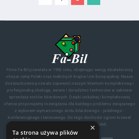
Firma Fa-Bil powstała w 1992 roku, obejmując swoją działalnością
obszar całej Polski oraz niektórych krajów Unii Europejskiej. Nasze
doświadczenie pozwala zapewnić naszym klientom kompleksową i
profesjonalną obsługę, serwis i doradztwo techniczne w zakresie
sprzedaży stołów bilardowych. Dzięki unikalnej i kompleksowej
ofercie proponujemy rozwiązania dla każdego problemu związanego
z wyborem wymarzonego stołu bilardowego - jadalnego -
konferencyjnego i tenisowego. Do tego dochodzi ogrom krzeseł
idealnie pasujących do naszych modeli.
×
Ta strona używa plików