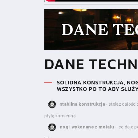
DANE TECHN
SOLIDNA KONSTRUKCJA, NO
WSZYSTKO PO TO ABY SŁUŻY
stabilna konstrukcja
- stelaż całośc
płytę kamienną
nogi wykonane z metalu
- co daje p