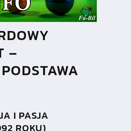
ARDOWY
T –
 PODSTAWA
A I PASJA
992 ROKU)