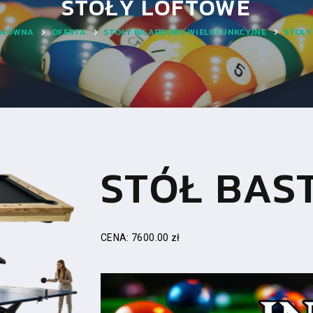
STOŁY LOFTOWE
GŁÓWNA
OFERTA
STOŁY BILARDOWE WIELOFUNKCYJNE
STOŁY
STÓŁ BAS
CENA: 7600.00 zł