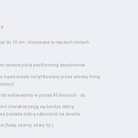
ra
i aż do 10 cm- stosowane w naszych stołach
ym świecie płyta postforming dwustronnie
ny łupek włoski certyfikowany przez włoską firmę
nitowy)
tół wybarwiamy w ponad 45 kolorach - do
óre charakteryzują się bardzo dobrą
raz posiada dobrą odporność na światło
ce (biały, czarny, szary itp.)