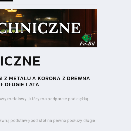
ICZNE
GI Z METALU A KORONA Z DREWNA
Ł DŁUGIE LATA
iowy metalowy , który ma podparcie pod ciężką
ewną podstawę pod stół na pewno posłuży długie