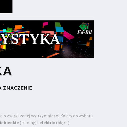
KA
A ZNACZENIE
e o zwiększonej wytrzymałości. Kolory do wyboru
iebieskie
(ciemny) i
elektric
(błękit)