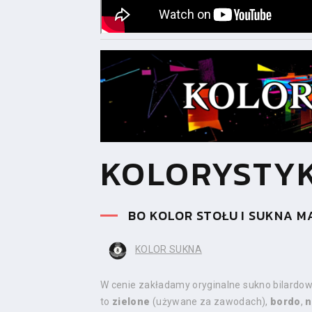
KOLORYSTY
BO KOLOR STOŁU I SUKNA M
KOLOR SUKNA
W cenie zakładamy oryginalne sukno bilardow
to
zielone
(używane za zawodach),
bordo
,
n