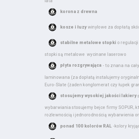
lata
korona z drewna
kosze i łuzy
winylowe za dopłatą skó
stabilne metalowe stopki
o regulacj
stopki są metalowe wycinane laserowo
płyta rozgrywająca
- to znana na cał
laminowana (za dopłatą instalujemy oryginal
Euro-Slate (żaden konglomerat czy łupek gra
stosujemy wysokiej jakości lakiery
s
wybarwiania stosujemy bejce firmy SOPUR, kt
rozlewnością i jednorodnością wybarwienia o
ponad 100 kolorów RAL
-kolory kryją