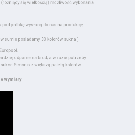
 (różniący się wielkością) możliwość wykonania
u pod próbkę wysłaną do nas na produkcję
 w sumie posiadamy 30 kolorów sukna )
Europool.
ardziej odporne na brud, a w razie potrzeby
 sukno Simonis z większą paletą kolorów.
ne wymiary