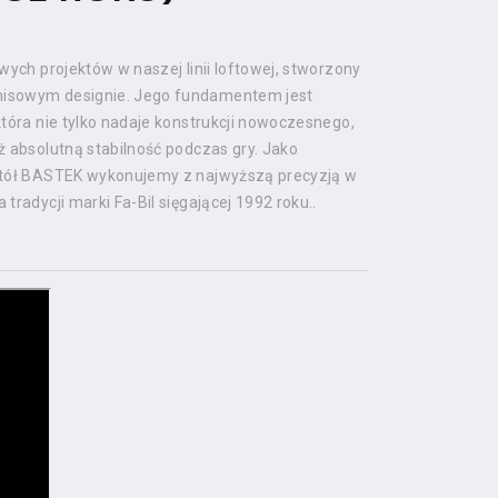
wych projektów w naszej linii loftowej, stworzony
isowym designie. Jego fundamentem jest
tóra nie tylko nadaje konstrukcji nowoczesnego,
 absolutną stabilność podczas gry. Jako
stół BASTEK wykonujemy z najwyższą precyzją w
radycji marki Fa-Bil sięgającej 1992 roku..