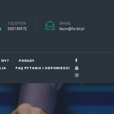
TELEFON
EMAIL
502130972
biuro@fa-bil.pl
 MY?
PORADY
SJA
FAQ PYTANIA I ODPOWIEDZI