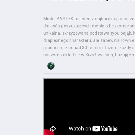
Model BASTEK to jeden z najbardziej prestiżo
dla osób poszukujących mebla o bezkomprom
unikalna, skrzyżowana podstawa typu pająk, k
drapieżnego charakteru, ale zapewnia również
producent z ponad 30-letnim stażem, każdy 
naszym zakładzie w Krzyżowicach, bazując na t