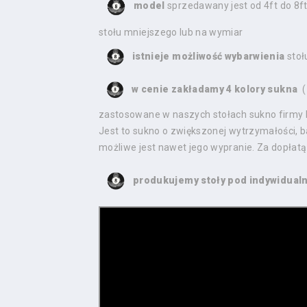
model
sprzedawany jest od 4ft do 8ft
stołu mniejszego lub na wymiar
istnieje możliwość wybarwienia
stoł
w cenie zakładamy 4 kolory sukna
(
zastosowane w naszych stołach sukno firmy 
Jest to sukno o zwiększonej wytrzymałości, b
możliwe jest nawet jego wypranie. Za dopłatą
produkujemy stoły pod indywidual