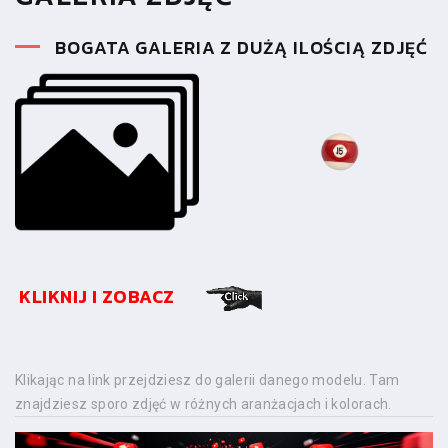
BOGATA GALERIA Z DUŻĄ ILOŚCIĄ ZDJĘĆ
KLIKNIJ I ZOBACZ
Klikając na link przejdziesz do galerii danego modelu. Tam
znajdziesz sporo zdjęć w różnych aranżacjach i kolorach.