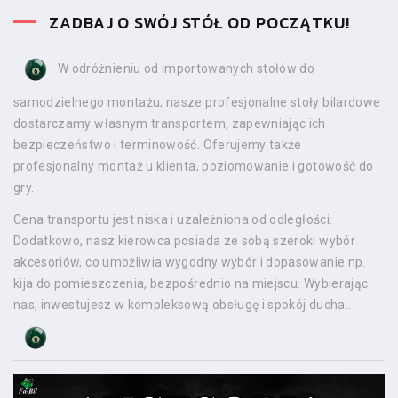
ZADBAJ O SWÓJ STÓŁ OD POCZĄTKU!
W odróżnieniu od importowanych stołów do
samodzielnego montażu, nasze profesjonalne stoły bilardowe
dostarczamy własnym transportem, zapewniając ich
bezpieczeństwo i terminowość. Oferujemy także
profesjonalny montaż u klienta, poziomowanie i gotowość do
gry.
Cena transportu jest niska i uzależniona od odległości.
Dodatkowo, nasz kierowca posiada ze sobą szeroki wybór
akcesoriów, co umożliwia wygodny wybór i dopasowanie np.
kija do pomieszczenia, bezpośrednio na miejscu. Wybierając
nas, inwestujesz w kompleksową obsługę i spokój ducha..