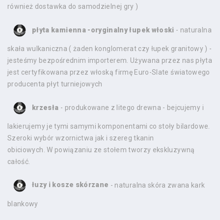
również dostawka do samodzielnej gry )
płyta kamienna -oryginalny łupek włoski
- naturalna
skała wulkaniczna ( żaden konglomerat czy łupek granitowy ) -
jesteśmy bezpośrednim importerem. Używana przez nas płyta
jest certyfikowana przez włoską firmę Euro-Slate światowego
producenta płyt turniejowych
krzesła
- produkowane z litego drewna - bejcujemy i
lakierujemy je tymi samymi komponentami co stoły bilardowe.
Szeroki wybór wzornictwa jak i szereg tkanin
obiciowych. W powiązaniu ze stołem tworzy ekskluzywną
całość.
łuzy i kosze skórzane
- naturalna skóra zwana kark
blankowy