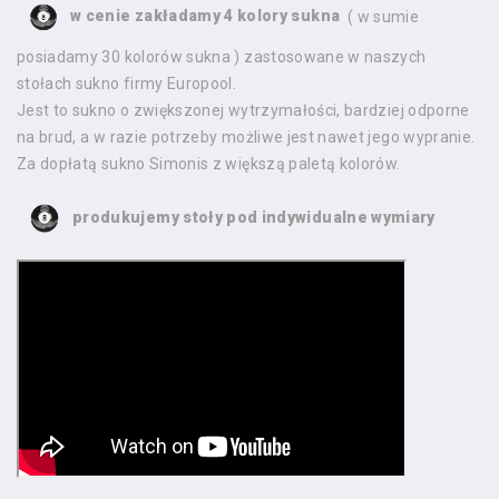
w cenie zakładamy 4 kolory sukna
( w sumie
posiadamy 30 kolorów sukna ) zastosowane w naszych
stołach sukno firmy Europool.
Jest to sukno o zwiększonej wytrzymałości, bardziej odporne
na brud, a w razie potrzeby możliwe jest nawet jego wypranie.
Za dopłatą sukno Simonis z większą paletą kolorów.
produkujemy stoły pod indywidualne wymiary