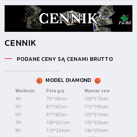
CENNIK
PODANE CENY SĄ CENAMI BRUTTO
----------------------------------
MODEL DIAMOND
Wielkość
Pole gry
Wymiar zew
4ft
70*140cm
100*170cm
5ft
81*162cm
115*196cm
6ft
91*182cm
125*216cm
7ft
100*201cm
135*236cm
8ft
112*224cm
146*259cm