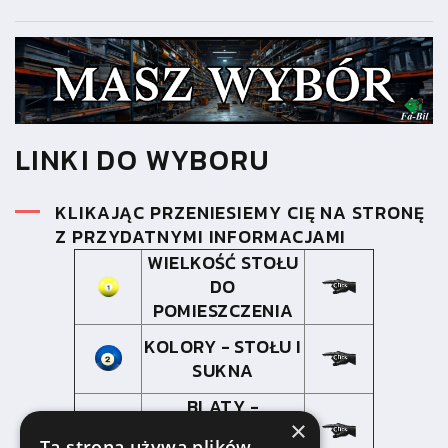
LINKI DO WYBORU
KLIKAJĄC PRZENIESIEMY CIĘ NA STRONĘ
Z PRZYDATNYMI INFORMACJAMI
WIELKOŚĆ STOŁU
DO
POMIESZCZENIA
KOLORY - STOŁU I
SUKNA
BLATY -
×
BIESIADNY I PING-
Ta strona używa plików