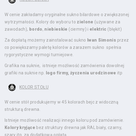
W cenie zakładamy oryginalne sukno bilardowe o zwiększonej
wytrzymałości. Kolory do wyboru to
zielone
(używane za
zawodach),
bordo
,
niebieskie
(ciemny) i
elektric
(błękit)
Za dopłatą możemy zainstalować sukno
Iwan Simonis
przez
co powiększamy paletę kolorów a zarazem sukno spełnia
rygorystyczne wymogi turniejowe.
Grafika na suknie, istnieje możliwość zamówienia dowolnej
grafiki na suknie np.
logo firmy, życzenia urodzinowe
itp
KOLOR STOŁU
W cenie stół produkujemy w 45 kolorach bejc z widoczną
strukturą drewna.
Istnieje możliwość realizacji innego koloru pod zamówienie.
Kolory kryjące
bez struktury drewna jak RAL biały, czarny,
szary itp. za dodatkową opłatą.