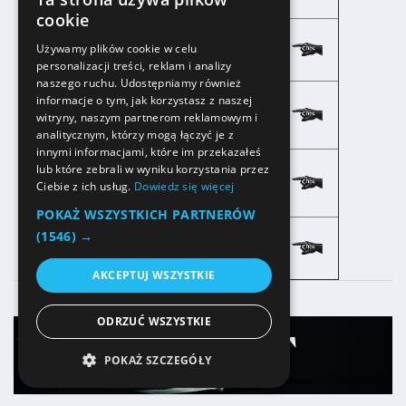
PONG
cookie
KRZESŁA I ŁAWKI
Używamy plików cookie w celu
personalizacji treści, reklam i analizy
naszego ruchu. Udostępniamy również
PŁYTA
informacje o tym, jak korzystasz z naszej
ROZGRYWAJĄCA -
witryny, naszym partnerom reklamowym i
KAMIENNA
analitycznym, którzy mogą łączyć je z
innymi informacjami, które im przekazałeś
PŁYTA
lub które zebrali w wyniku korzystania przez
ROZGRYWAJĄCA -
Ciebie z ich usług.
Dowiedz się więcej
POSTFORMING
POKAŻ WSZYSTKICH PARTNERÓW
TECHNOLOGIA -
(1546) →
MATERIAŁY
AKCEPTUJ WSZYSTKIE
ODRZUĆ WSZYSTKIE
POKAŻ SZCZEGÓŁY