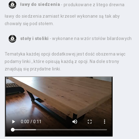
ławy do siedzenia
- produkowane z litego drewna
ławy do siedzenia zamiast krzeseł wykonane są tak aby
chowały się pod stołem.
stoły i stoliki
- wykonane na wzór stołów bilardowych
Tematyka każdej opcji dodatkowej jest dość obszerna więc
podamy linki , które opisują każdą z opcji. Na dole strony
znajdują się przydatne linki.