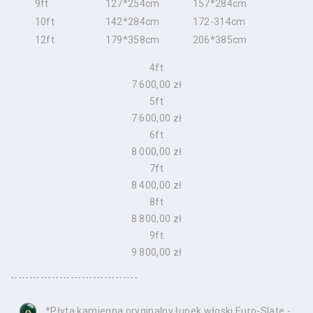
9ft
127*254cm
157*284cm
10ft
142*284cm
172-314cm
12ft
179*358cm
206*385cm
4ft
7 600,00 zł
5ft
7 600,00 zł
6ft
8 000,00 zł
7ft
8 400,00 zł
8ft
8 800,00 zł
9ft
9 800,00 zł
----------------------------------
*Płyta kamienna oryginalny łupek włoski Euro-Slate -