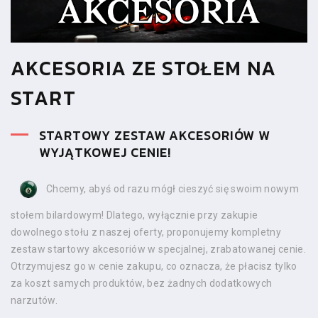
AKCESORIA ZE STOŁEM NA
START
STARTOWY ZESTAW AKCESORIÓW W
WYJĄTKOWEJ CENIE!
Chcemy, abyś od razu mógł cieszyć się swoim nowym
stołem bilardowym! Dlatego, wyłącznie przy zakupie
dowolnego stołu z naszej oferty, proponujemy kompletny
zestaw startowy akcesoriów w specjalnej, zrabatowanej cenie.
Otrzymujesz go w cenie zakupu, co oznacza, że płacisz tylko
za koszt samych produktów, bez żadnych dodatkowych
narzutów.