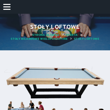
STOŁY LOFTOWE
STRONA GŁÓWNA
OFERTA
STOŁY BILARDOWE WIELOFUNKCYJNE
STOŁY LOFTOWE