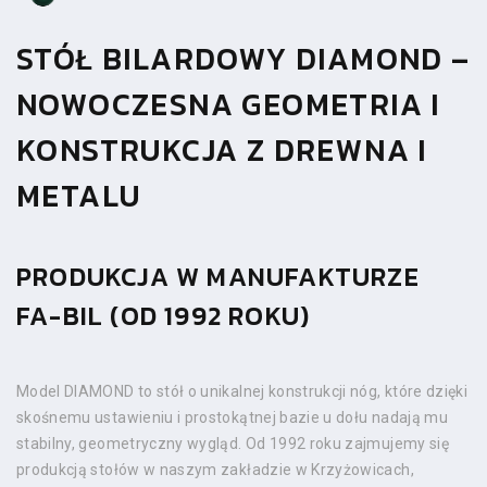
STÓŁ BILARDOWY DIAMOND –
NOWOCZESNA GEOMETRIA I
KONSTRUKCJA Z DREWNA I
METALU
PRODUKCJA W MANUFAKTURZE
FA-BIL (OD 1992 ROKU)
Model DIAMOND to stół o unikalnej konstrukcji nóg, które dzięki
skośnemu ustawieniu i prostokątnej bazie u dołu nadają mu
stabilny, geometryczny wygląd. Od 1992 roku zajmujemy się
produkcją stołów w naszym zakładzie w Krzyżowicach,