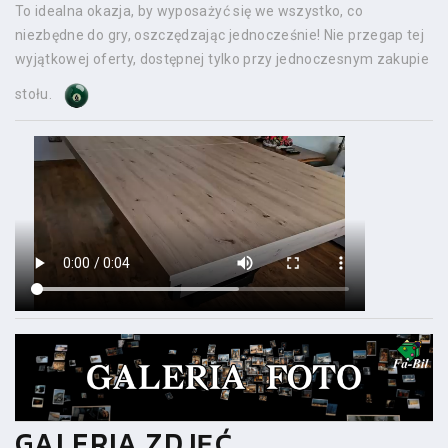
To idealna okazja, by wyposażyć się we wszystko, co
niezbędne do gry, oszczędzając jednocześnie! Nie przegap tej
wyjątkowej oferty, dostępnej tylko przy jednoczesnym zakupie
stołu.
GALERIA ZDJĘĆ