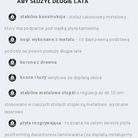
ABY SŁUŻYŁ DŁUGIE LATA
stabilna konstrukcja
- stelaż całościowy metalowy ,
który ma podparcie pod ciężką płytę kamienną
nogi wykonane z metalu
- co daje pewną podstawę
pod stół na pewno posłuży długie lata
korona z drewna
kosze i łuzy
winylowe za dopłatą skóra
stabilne metalowe stopki
o regulacji aż do 10 cm-
stosowane w naszych stołach stopki są metalowe wycinane
laserowo
płyta rozgrywająca
- to znana na całym świecie płyta
postforming dwustronnie laminowana (za dopłatą instalujemy