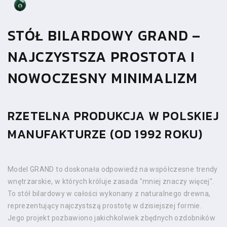
STÓŁ BILARDOWY GRAND –
NAJCZYSTSZA PROSTOTA I
NOWOCZESNY MINIMALIZM
RZETELNA PRODUKCJA W POLSKIEJ
MANUFAKTURZE (OD 1992 ROKU)
Model GRAND to doskonała odpowiedź na współczesne trendy
wnętrzarskie, w których króluje zasada "mniej znaczy więcej".
To stół bilardowy w całości wykonany z naturalnego drewna,
reprezentujący najczystszą prostotę w dzisiejszej formie.
Jego projekt pozbawiono jakichkolwiek zbędnych ozdobników