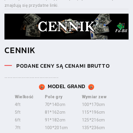
znajdują się przydatne linki.
CENNIK
PODANE CENY SĄ CENAMI BRUTTO
----------------------------------
MODEL GRAND
Wielkość
Pole gry
Wymiar zew
4ft
70*140cm
100*170cm
5ft
81*162cm
115*196cm
6ft
91*182cm
125*216cm
7ft
100*201cm
135*236cm