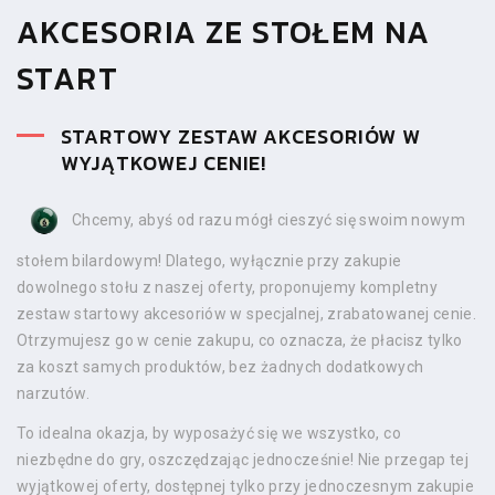
AKCESORIA ZE STOŁEM NA
START
STARTOWY ZESTAW AKCESORIÓW W
WYJĄTKOWEJ CENIE!
Chcemy, abyś od razu mógł cieszyć się swoim nowym
stołem bilardowym! Dlatego, wyłącznie przy zakupie
dowolnego stołu z naszej oferty, proponujemy kompletny
zestaw startowy akcesoriów w specjalnej, zrabatowanej cenie.
Otrzymujesz go w cenie zakupu, co oznacza, że płacisz tylko
za koszt samych produktów, bez żadnych dodatkowych
narzutów.
To idealna okazja, by wyposażyć się we wszystko, co
niezbędne do gry, oszczędzając jednocześnie! Nie przegap tej
wyjątkowej oferty, dostępnej tylko przy jednoczesnym zakupie