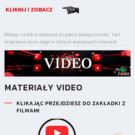
KLIKNIJ I ZOBACZ
Klikając na link przejdziesz do galerii danego modelu. Tam
znajdziesz sporo zdjęć w różnych aranżacjach i kolorach.
MATERIAŁY VIDEO
KLIKAJĄC PRZEJDZIESZ DO ZAKŁADKI Z
FILMAMI