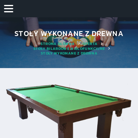
STOŁY WYKONANE Z DREWNA
STRONA GŁÓWNA
OFERTA
STOŁY BILARDOWE WIELOFUNKCYJNE
STOŁY WYKONANE Z DREWNA