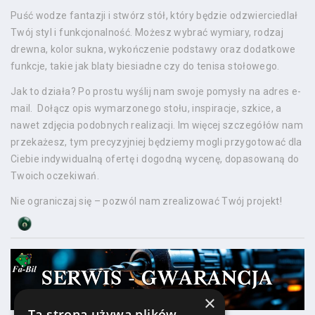
Puść wodze fantazji i stwórz stół, który będzie odzwierciedlał
Twój styl i funkcjonalność. Możesz wybrać wymiary, rodzaj
drewna, kolor sukna, wykończenie podstawy oraz dodatkowe
funkcje, takie jak blaty biesiadne czy do tenisa stołowego.
Jak to działa? Po prostu wyślij nam swoje pomysły na adres e-
mail. Dołącz opis wymarzonego stołu, inspiracje, szkice, a
nawet zdjęcia podobnych realizacji. Im więcej szczegółów nam
przekażesz, tym precyzyjniej będziemy mogli przygotować dla
Ciebie indywidualną ofertę i dogodną wycenę, dopasowaną do
Twoich oczekiwań.
Nie ograniczaj się – pozwól nam zrealizować Twój projekt!
×
Ta strona używa plików