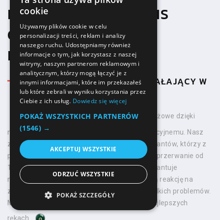
KOMPLEKSOWY SERWIS
cookie
Używamy plików cookie w celu
GWARANCYJNY I
personalizacji treści, reklam i analizy
naszego ruchu. Udostępniamy również
POGWARANCYJNY
informacje o tym, jak korzystasz z naszej
witryny, naszym partnerom reklamowym i
analitycznym, którzy mogą łączyć je z
NASZ ZESPÓŁ TO LUDZIE DZIAŁAJĄCY W
innymi informacjami, które im przekazałeś
TEMACIE OD 1992 ROKU
lub które zebrali w wyniku korzystania przez
Ciebie z ich usług.
Dowiedz się więcej
POKAŻ WSZYSTKICH PARTNERÓW
Zapewniamy pełne wsparcie posprzedażowe dzięki
(1546) →
naszemu profesjonalnemu serwisowi gwarancyjnemu. Nasz
zespół składa się z wykwalifikowanych serwisantów, którzy z
AKCEPTUJ WSZYSTKIE
pasją i zaangażowaniem pracują w branży nieprzerwanie od
1992 roku. To wieloletnie doświadczenie gwarantuje
ODRZUĆ WSZYSTKIE
najwyższą jakość świadczonych usług, szybką reakcję na
zgłoszenia oraz skuteczne rozwiązania wszelkich problemów.
POKAŻ SZCZEGÓŁY
Możesz być pewien, że Twój produkt jest w najlepszych
rękach.