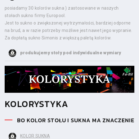
posiadamy 30 kolorów sukna ) zastosowane w naszych
stołach sukno firmy Europool.
Jest to sukno o zwiększonej wytrzymałości, bardziej odporne
na brud, a w razie potrzeby możliwe jest nawet jego wypranie.
Za dopłatą sukno Simonis z większą paletą kolorów.
produkujemy stoły pod indywidualne wymiary
KOLORYSTYKA
BO KOLOR STOŁU I SUKNA MA ZNACZENIE
KOLOR SUKNA