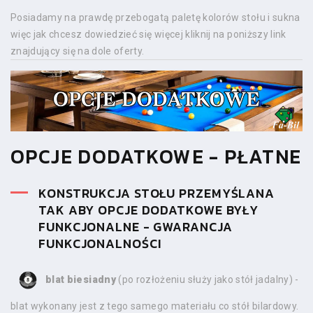
Posiadamy na prawdę przebogatą paletę kolorów stołu i sukna
więc jak chcesz dowiedzieć się więcej kliknij na poniższy link
znajdujący się na dole oferty.
OPCJE DODATKOWE - PŁATNE
KONSTRUKCJA STOŁU PRZEMYŚLANA
TAK ABY OPCJE DODATKOWE BYŁY
FUNKCJONALNE - GWARANCJA
FUNKCJONALNOŚCI
blat biesiadny
(po rozłożeniu służy jako stół jadalny) -
blat wykonany jest z tego samego materiału co stół bilardowy.