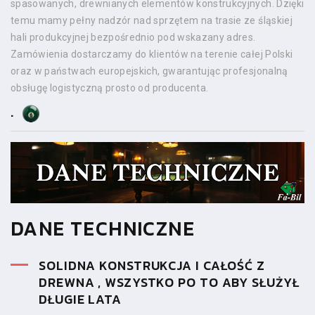
spasowanych, drewnianych elementów konstrukcyjnych. Dzięki
temu mamy pełny nadzór nad sprzętem na trasie ze śląskiej
hali produkcyjnej bezpośrednio pod wskazany adres.
Zamówienia dostarczamy do klientów na terenie całej Polski
oraz w państwach europejskich, gwarantując profesjonalną
obsługę logistyczną prosto od producenta.
.
DANE TECHNICZNE
SOLIDNA KONSTRUKCJA I CAŁOŚĆ Z
DREWNA , WSZYSTKO PO TO ABY SŁUŻYŁ
DŁUGIE LATA