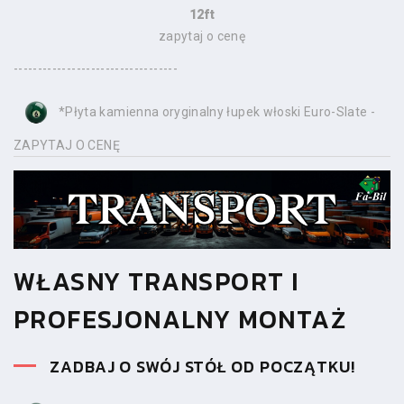
12ft
zapytaj o cenę
----------------------------------
*Płyta kamienna oryginalny łupek włoski Euro-Slate -
ZAPYTAJ O CENĘ
WŁASNY TRANSPORT I
PROFESJONALNY MONTAŻ
ZADBAJ O SWÓJ STÓŁ OD POCZĄTKU!