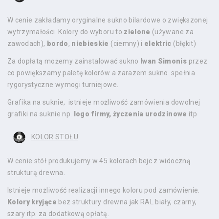
W cenie zakładamy oryginalne sukno bilardowe o zwiększonej
wytrzymałości. Kolory do wyboru to
zielone
(używane za
zawodach),
bordo
,
niebieskie
(ciemny) i
elektric
(błękit)
Za dopłatą możemy zainstalować sukno
Iwan Simonis
przez
co powiększamy paletę kolorów a zarazem sukno spełnia
rygorystyczne wymogi turniejowe.
Grafika na suknie, istnieje możliwość zamówienia dowolnej
grafiki na suknie np.
logo firmy, życzenia urodzinowe
itp
KOLOR STOŁU
W cenie stół produkujemy w 45 kolorach bejc z widoczną
strukturą drewna.
Istnieje możliwość realizacji innego koloru pod zamówienie.
Kolory kryjące
bez struktury drewna jak RAL biały, czarny,
szary itp. za dodatkową opłatą.