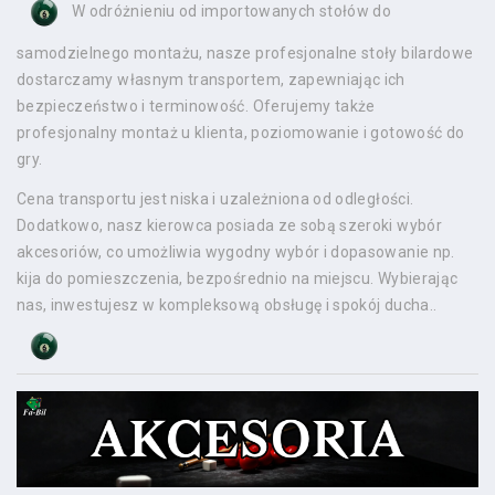
W odróżnieniu od importowanych stołów do
samodzielnego montażu, nasze profesjonalne stoły bilardowe
dostarczamy własnym transportem, zapewniając ich
bezpieczeństwo i terminowość. Oferujemy także
profesjonalny montaż u klienta, poziomowanie i gotowość do
gry.
Cena transportu jest niska i uzależniona od odległości.
Dodatkowo, nasz kierowca posiada ze sobą szeroki wybór
akcesoriów, co umożliwia wygodny wybór i dopasowanie np.
kija do pomieszczenia, bezpośrednio na miejscu. Wybierając
nas, inwestujesz w kompleksową obsługę i spokój ducha..