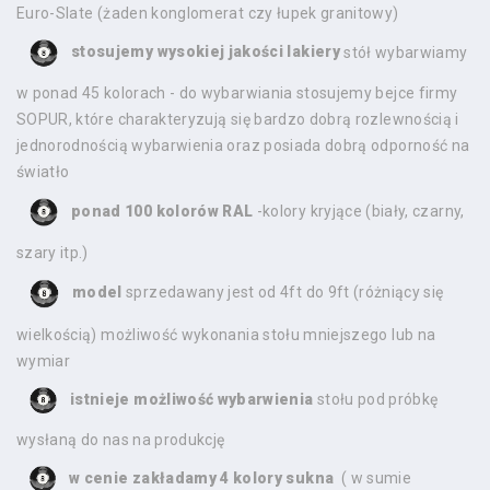
Euro-Slate (żaden konglomerat czy łupek granitowy)
stosujemy wysokiej jakości lakiery
stół wybarwiamy
w ponad 45 kolorach - do wybarwiania stosujemy bejce firmy
SOPUR, które charakteryzują się bardzo dobrą rozlewnością i
jednorodnością wybarwienia oraz posiada dobrą odporność na
światło
ponad 100 kolorów RAL
-kolory kryjące (biały, czarny,
szary itp.)
model
sprzedawany jest od 4ft do 9ft (różniący się
wielkością) możliwość wykonania stołu mniejszego lub na
wymiar
istnieje możliwość wybarwienia
stołu pod próbkę
wysłaną do nas na produkcję
w cenie zakładamy 4 kolory sukna
( w sumie