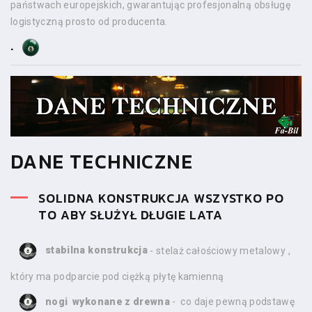
państwach europejskich, gwarantując profesjonalną obsługę
logistyczną prosto od producenta.
.
DANE TECHNICZNE
SOLIDNA KONSTRUKCJA WSZYSTKO PO
TO ABY SŁUŻYŁ DŁUGIE LATA
stabilna konstrukcja
- stelaż całościowy metalowy ,
który ma podparcie pod ciężką płytę kamienną
nogi wykonane z drewna
- co daje pewną podstawę