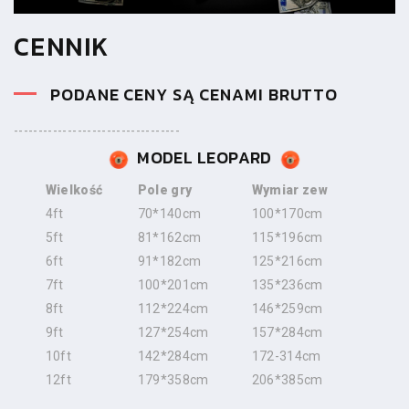
CENNIK
PODANE CENY SĄ CENAMI BRUTTO
----------------------------------
MODEL LEOPARD
Wielkość
Pole gry
Wymiar zew
4ft
70*140cm
100*170cm
5ft
81*162cm
115*196cm
6ft
91*182cm
125*216cm
7ft
100*201cm
135*236cm
8ft
112*224cm
146*259cm
9ft
127*254cm
157*284cm
10ft
142*284cm
172-314cm
12ft
179*358cm
206*385cm