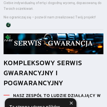
Ciebie indywidualną ofertę i dogodną wycenę, dopasowaną do
Twoich oczekiwań.
Nie ograniczaj się – pozwól nam zrealizować Twój projekt!
KOMPLEKSOWY SERWIS
GWARANCYJNY I
POGWARANCYJNY
NASZ ZESPÓŁ TO LUDZIE DZIAŁAJĄCY W
TEMACIE OD 1992 ROKU
×
Ta strona używa plików