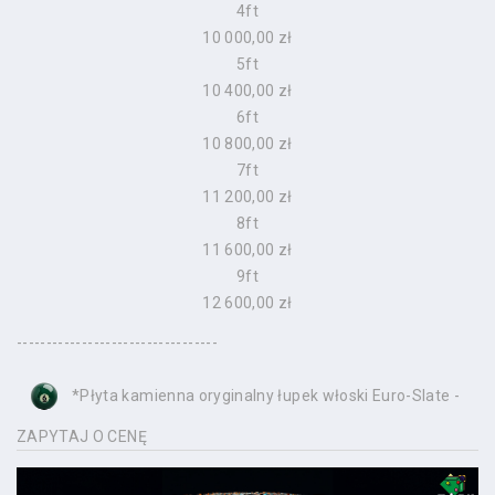
4ft
10 000,00 zł
5ft
10 400,00 zł
6ft
10 800,00 zł
7ft
11 200,00 zł
8ft
11 600,00 zł
9ft
12 600,00 zł
----------------------------------
*Płyta kamienna oryginalny łupek włoski Euro-Slate -
ZAPYTAJ O CENĘ