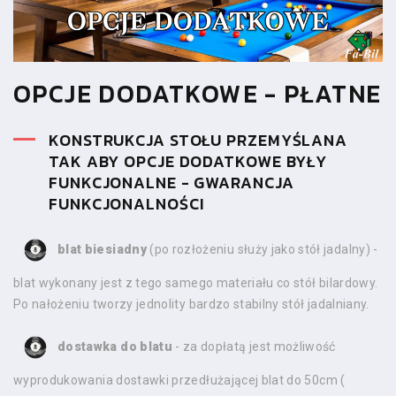
OPCJE DODATKOWE - PŁATNE
KONSTRUKCJA STOŁU PRZEMYŚLANA
TAK ABY OPCJE DODATKOWE BYŁY
FUNKCJONALNE - GWARANCJA
FUNKCJONALNOŚCI
blat biesiadny
(po rozłożeniu służy jako stół jadalny) -
blat wykonany jest z tego samego materiału co stół bilardowy.
Po nałożeniu tworzy jednolity bardzo stabilny stół jadalniany.
dostawka do blatu
- za dopłatą jest możliwość
wyprodukowania dostawki przedłużającej blat do 50cm (