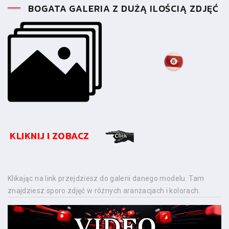
BOGATA GALERIA Z DUŻĄ ILOŚCIĄ ZDJĘĆ
KLIKNIJ I ZOBACZ
Klikając na link przejdziesz do galerii danego modelu. Tam
znajdziesz sporo zdjęć w różnych aranżacjach i kolorach.