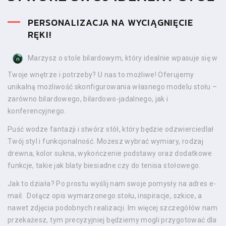
PERSONALIZACJA NA WYCIĄGNIĘCIE
RĘKI!
Marzysz o stole bilardowym, który idealnie wpasuje się w
Twoje wnętrze i potrzeby? U nas to możliwe! Oferujemy
unikalną możliwość skonfigurowania własnego modelu stołu –
zarówno bilardowego, bilardowo-jadalnego, jak i
konferencyjnego.
Puść wodze fantazji i stwórz stół, który będzie odzwierciedlał
Twój styl i funkcjonalność. Możesz wybrać wymiary, rodzaj
drewna, kolor sukna, wykończenie podstawy oraz dodatkowe
funkcje, takie jak blaty biesiadne czy do tenisa stołowego.
Jak to działa? Po prostu wyślij nam swoje pomysły na adres e-
mail. Dołącz opis wymarzonego stołu, inspiracje, szkice, a
nawet zdjęcia podobnych realizacji. Im więcej szczegółów nam
przekażesz, tym precyzyjniej będziemy mogli przygotować dla