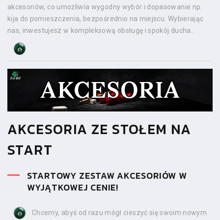
akcesoriów, co umożliwia wygodny wybór i dopasowanie np.
kija do pomieszczenia, bezpośrednio na miejscu. Wybierając
nas, inwestujesz w kompleksową obsługę i spokój ducha..
AKCESORIA ZE STOŁEM NA
START
STARTOWY ZESTAW AKCESORIÓW W
WYJĄTKOWEJ CENIE!
Chcemy, abyś od razu mógł cieszyć się swoim nowym