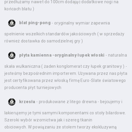
przedłużamy nawet do 100cm dodając dodatkowe nogi na
końcach blatu )
blat ping-pong
- oryginalny wymiar zapewnia
spełnienie wszelkich standardów jakościowych ( w sprzedaży
również dostawka do samodzielnej gry )
płyta kamienna -oryginalny łupek włoski
- naturalna
skała wulkaniczna ( żaden konglomerat czy łupek granitowy ) -
jesteśmy bezpośrednim importerem. Używana przez nas płyta
jest certyfikowana przez włoską firmę Euro-Slate światowego
producenta płyt turniejowych
krzesła
- produkowane z litego drewna - bejcujemy i
lakierujemy je tymi samymi komponentami co stoły bilardowe.
Szeroki wybór wzornictwa jak i szereg tkanin
obiciowych. W powiązaniu ze stołem tworzy ekskluzywną