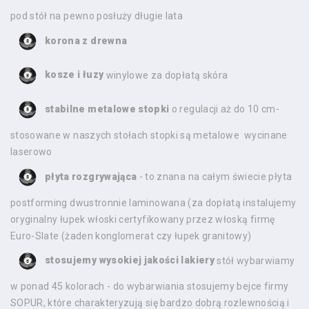
pod stół na pewno posłuży długie lata
korona z drewna
kosze i łuzy
winylowe za dopłatą skóra
stabilne metalowe stopki
o regulacji aż do 10 cm-
stosowane w naszych stołach stopki są metalowe wycinane
laserowo
płyta rozgrywająca
- to znana na całym świecie płyta
postforming dwustronnie laminowana (za dopłatą instalujemy
oryginalny łupek włoski certyfikowany przez włoską firmę
Euro-Slate (żaden konglomerat czy łupek granitowy)
stosujemy wysokiej jakości lakiery
stół wybarwiamy
w ponad 45 kolorach - do wybarwiania stosujemy bejce firmy
SOPUR, które charakteryzują się bardzo dobrą rozlewnością i