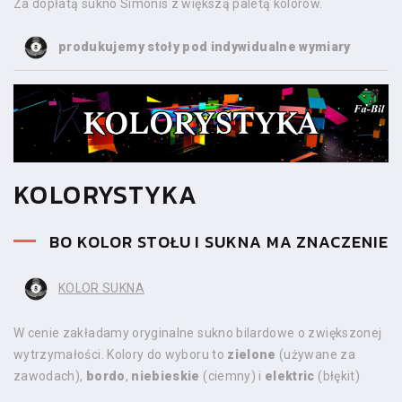
Za dopłatą sukno Simonis z większą paletą kolorów.
produkujemy stoły pod indywidualne wymiary
KOLORYSTYKA
BO KOLOR STOŁU I SUKNA MA ZNACZENIE
KOLOR SUKNA
W cenie zakładamy oryginalne sukno bilardowe o zwiększonej
wytrzymałości. Kolory do wyboru to
zielone
(używane za
zawodach),
bordo
,
niebieskie
(ciemny) i
elektric
(błękit)