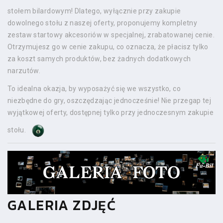
stołem bilardowym! Dlatego, wyłącznie przy zakupie
dowolnego stołu z naszej oferty, proponujemy kompletny
zestaw startowy akcesoriów w specjalnej, zrabatowanej cenie.
Otrzymujesz go w cenie zakupu, co oznacza, że płacisz tylko
za koszt samych produktów, bez żadnych dodatkowych
narzutów.
To idealna okazja, by wyposażyć się we wszystko, co
niezbędne do gry, oszczędzając jednocześnie! Nie przegap tej
wyjątkowej oferty, dostępnej tylko przy jednoczesnym zakupie
stołu.
GALERIA ZDJĘĆ