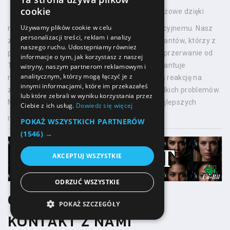
cookie
Zapewniamy pełne wsparcie posprzedażowe dzięki
Używamy plików cookie w celu
naszemu profesjonalnemu serwisowi gwarancyjnemu. Nasz
personalizacji treści, reklam i analizy
zespół składa się z wykwalifikowanych serwisantów, którzy z
naszego ruchu. Udostępniamy również
pasją i zaangażowaniem pracują w branży nieprzerwanie od
informacje o tym, jak korzystasz z naszej
1992 roku. To wieloletnie doświadczenie gwarantuje
witryny, naszym partnerom reklamowym i
analitycznym, którzy mogą łączyć je z
najwyższą jakość świadczonych usług, szybką reakcję na
innymi informacjami, które im przekazałeś
zgłoszenia oraz skuteczne rozwiązania wszelkich problemów.
lub które zebrali w wyniku korzystania przez
Możesz być pewien, że Twój produkt jest w najlepszych
Ciebie z ich usług.
Dowiedz się więcej
rękach.
POKAŻ WSZYSTKICH PARTNERÓW
(1546) →
AKCEPTUJ WSZYSTKIE
ODRZUĆ WSZYSTKIE
OBSŁUGA KLIENTA-
POKAŻ SZCZEGÓŁY
KONTAKT Z NAMI