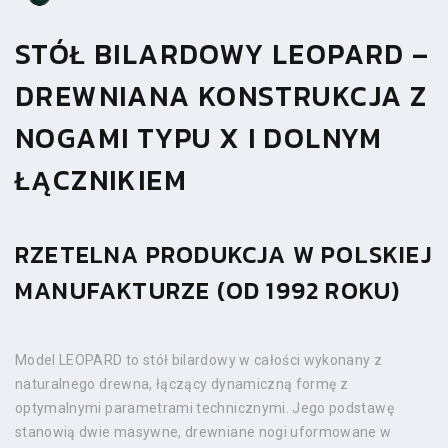
STÓŁ BILARDOWY LEOPARD –
DREWNIANA KONSTRUKCJA Z
NOGAMI TYPU X I DOLNYM
ŁĄCZNIKIEM
RZETELNA PRODUKCJA W POLSKIEJ
MANUFAKTURZE (OD 1992 ROKU)
Model LEOPARD to stół bilardowy w całości wykonany z
naturalnego drewna, łączący dynamiczną formę z
optymalnymi parametrami technicznymi. Jego podstawę
stanowią dwie masywne, drewniane nogi uformowane w