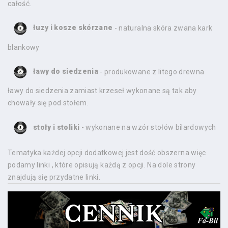
całość.
łuzy i kosze skórzane
- naturalna skóra zwana kark
blankowy
ławy do siedzenia
- produkowane z litego drewna
ławy do siedzenia zamiast krzeseł wykonane są tak aby
chowały się pod stołem.
stoły i stoliki
- wykonane na wzór stołów bilardowych
Tematyka każdej opcji dodatkowej jest dość obszerna więc
podamy linki , które opisują każdą z opcji. Na dole strony
znajdują się przydatne linki.