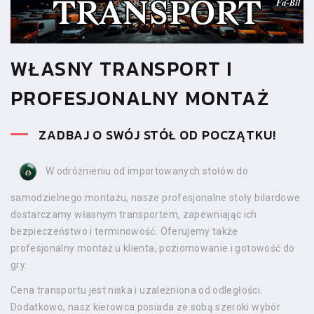
WŁASNY TRANSPORT I
PROFESJONALNY MONTAŻ
ZADBAJ O SWÓJ STÓŁ OD POCZĄTKU!
W odróżnieniu od importowanych stołów do
samodzielnego montażu, nasze profesjonalne stoły bilardowe
dostarczamy własnym transportem, zapewniając ich
bezpieczeństwo i terminowość. Oferujemy także
profesjonalny montaż u klienta, poziomowanie i gotowość do
gry.
Cena transportu jest niska i uzależniona od odległości.
Dodatkowo, nasz kierowca posiada ze sobą szeroki wybór