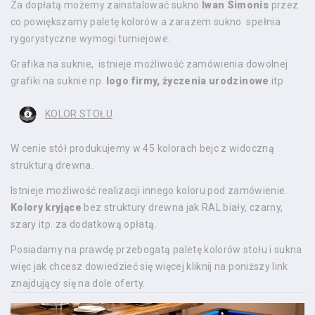
Za dopłatą możemy zainstalować sukno
Iwan Simonis
przez
co powiększamy paletę kolorów a zarazem sukno spełnia
rygorystyczne wymogi turniejowe.
Grafika na suknie, istnieje możliwość zamówienia dowolnej
grafiki na suknie np.
logo firmy, życzenia urodzinowe
itp
KOLOR STOŁU
W cenie stół produkujemy w 45 kolorach bejc z widoczną
strukturą drewna.
Istnieje możliwość realizacji innego koloru pod zamówienie.
Kolory kryjące
bez struktury drewna jak RAL biały, czarny,
szary itp. za dodatkową opłatą.
Posiadamy na prawdę przebogatą paletę kolorów stołu i sukna
więc jak chcesz dowiedzieć się więcej kliknij na poniższy link
znajdujący się na dole oferty.