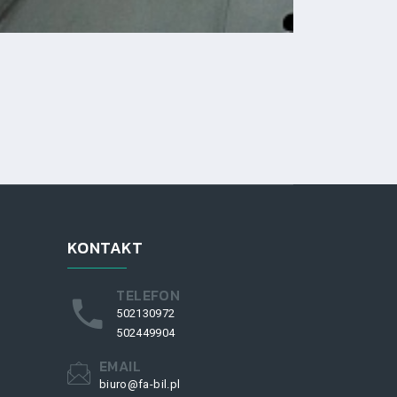
KONTAKT
TELEFON
502130972
502449904
EMAIL
biuro@fa-bil.pl