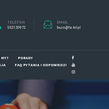
TELEFON
EMAIL
502130972
biuro@fa-bil.pl
 MY?
PORADY
SJA
FAQ PYTANIA I ODPOWIEDZI