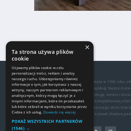
×
Ta strona używa plików
cookie
Używamy plików cookie w celu
personalizacji treści, reklam i analizy
naszego ruchu. Udostępniamy również
Firma Fa-Bil powstała w 1992 roku, ob
informacje o tym, jak korzystasz z naszej
krajów Unii Europejskiej. Nasze do
witryny, naszym partnerom reklamowym i
profesjonalną obsługę, serwis i dor
analitycznym, którzy mogą łączyć je z
innymi informacjami, które im przekazałeś
Dzięki unikalnej i kompleksowej ofe
lub które zebrali w wyniku korzystania przez
z wyborem wymarzonego stołu bilardo
Ciebie z ich usług.
Dowiedz się więcej
dochodzi ogrom krzeseł idealnie pas
POKAŻ WSZYSTKICH PARTNERÓW
(1546) →