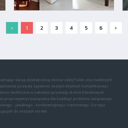
‹
1
2
3
4
5
6
›
ejmując swoją działalnością obszar całej Polski oraz niektórych
świadczenie pozwala zapewnić naszym klientom kompleksową i
adztwo techniczne w zakresie sprzedaży stołów bilardowych.
rcie proponujemy rozwiązania dla każdego problemu związanego
wego - jadalnego - konferencyjnego i tenisowego. Do tego
ujących do naszych modeli.